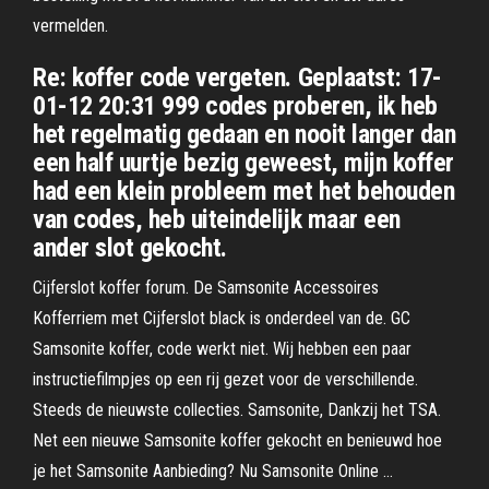
vermelden.
Re: koffer code vergeten. Geplaatst: 17-
01-12 20:31 999 codes proberen, ik heb
het regelmatig gedaan en nooit langer dan
een half uurtje bezig geweest, mijn koffer
had een klein probleem met het behouden
van codes, heb uiteindelijk maar een
ander slot gekocht.
Cijferslot koffer forum. De Samsonite Accessoires
Kofferriem met Cijferslot black is onderdeel van de. GC
Samsonite koffer, code werkt niet. Wij hebben een paar
instructiefilmpjes op een rij gezet voor de verschillende.
Steeds de nieuwste collecties. Samsonite, Dankzij het TSA.
Net een nieuwe Samsonite koffer gekocht en benieuwd hoe
je het Samsonite Aanbieding? Nu Samsonite Online …