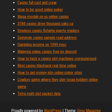
Casino full cast and crew
How to be good online poker
Mega moolah on us online casino
3184 casino drive thousand oaks ca
Empleos casino flotante puerto madero
Seminole casino sample road address
Gambling income on 1099 misc
Malaysia online casino free no deposit
How to hack a casino slot machines computerised
Best casino blackjack real time online
How to get money into online poker sites
Cowboy game where they play texas holdem online
game
Tetra multi slot packet data
Proudly powered by
WordPress
|
Theme:
Envo Magazine